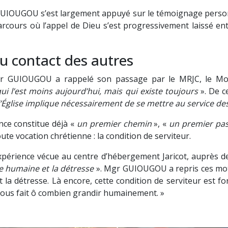
UIOUGOU s’est largement appuyé sur le témoignage person
parcours où l’appel de Dieu s’est progressivement laissé ent
au contact des autres
r GUIOUGOU a rappelé son passage par le MRJC, le Mou
i l’est moins aujourd’hui, mais qui existe toujours
». De ce
l’Église implique nécessairement de se mettre au service des
ce constitue déjà «
un premier chemin
», «
un premier pas
te vocation chrétienne : la condition de serviteur.
expérience vécue au centre d’hébergement Jaricot, auprès de 
e humaine et la détresse
». Mgr GUIOUGOU a repris ces mots
 la détresse. Là encore, cette condition de serviteur est f
nous fait ô combien grandir humainement. »