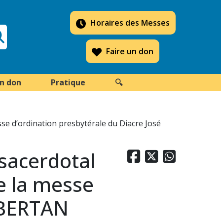
Horaires des Messes
Faire un don
un don
Pratique
🔍
sse d’ordination presbytérale du Diacre José
 sacerdotal



e la messe
 OBERTAN