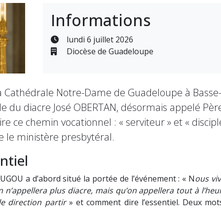
Informations
lundi 6 juillet 2026
Diocèse de Guadeloupe
n la Cathédrale Notre-Dame de Guadeloupe à Bass
le du diacre José OBERTAN, désormais appelé Père
e ce chemin vocationnel : « serviteur » et « discip
 le ministère presbytéral.
ntiel
GOU a d’abord situé la portée de l’événement : « N
ous vi
n n’appellera plus diacre, mais qu’on appellera tout à l’he
le direction partir
» et comment dire l’essentiel. Deux mots