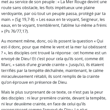
met au service de son peuple : « La Mer Rouge devint une
route sans obstacle, les flots impétueux une plaine
verdoyante, par où tout un peuple passa, protégé par ta
main. » (Sg 19,7-8). « Les eaux en te voyant, Seigneur, les
eaux, en te voyant, tremblèrent, l’abîme lui-même a frémi.
» (Ps 76/77,17).
Au moment même, donc, où ils posent la question « Qui
est-il donc, pour que même le vent et la mer lui obéissent
? », les disciples ont trouvé la réponse : cet homme est un
envoyé de Dieu ! Et c’est pour cela qu’ils sont, comme dit
Marc, « saisis d’une grande crainte ». Jusqu’ici, ils étaient
terrifiés par la tempête déchaînée, maintenant, le calme
miraculeusement rétabli, ils sont remplis de la crainte
qu’on éprouve en présence de Dieu.
Mais le plus surprenant de ce texte, ce n’est pas la peur
des disciples : ni leur première crainte, devant la tempête,
ni leur deuxième crainte, en face de celui qu’ils
reconnaissent comme l’envoyé de Dieu. Le plus