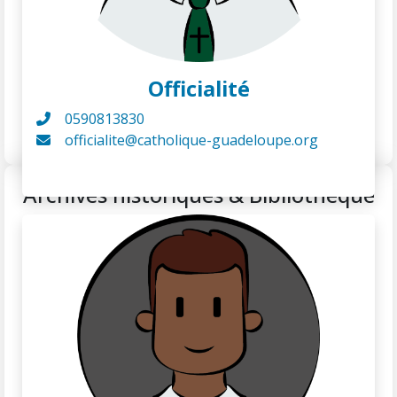
Officialité
0590813830
officialite@catholique-guadeloupe.org
Archives historiques & Bibliothèque