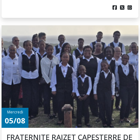
Mercredi
05/08
FRATERNITE RAIZET CAPESTERRE DE
MARIE-GALANTE
Le Chœur Les Voix d’Anges de la paroisse Saint-
Michel du Raizet a eu la joie de répondre à l’invitation
de la chorale L’Espérance de Capesterre de [...]
Raizet
Evènement/Activité


