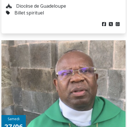
Diocèse de Guadeloupe
Billet spirituel



Samedi
27/06