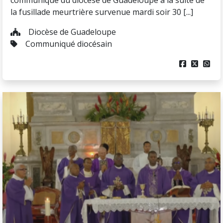
communiqué du diocèse de Guadeloupe à la suite de
la fusillade meurtrière survenue mardi soir 30 [...]
Diocèse de Guadeloupe
Communiqué diocésain


