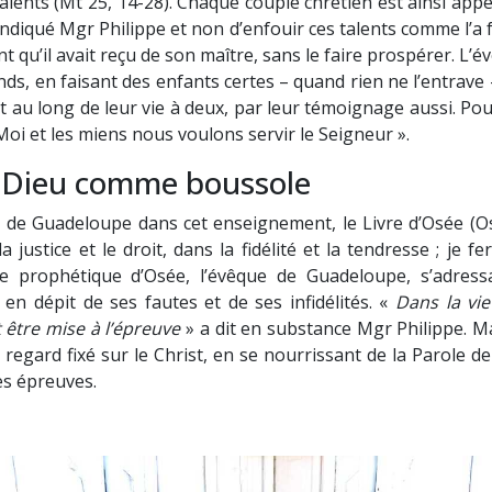
 talents (Mt 25, 14-28). Chaque couple chrétien est ainsi appe
diqué Mgr Philippe et non d’enfouir ces talents comme l’a f
ent qu’il avait reçu de son maître, sans le faire prospérer. L
onds, en faisant des enfants certes – quand rien ne l’entrave
t au long de leur vie à deux, par leur témoignage aussi. Po
Moi et les miens nous voulons servir le Seigneur ».
e Dieu comme boussole
e de Guadeloupe dans cet enseignement, le Livre d’Osée (O
 justice et le droit, dans la fidélité et la tendresse ; je 
e prophétique d’Osée, l’évêque de Guadeloupe, s’adress
 en dépit de ses fautes et de ses infidélités. «
Dans la vi
 être mise à l’épreuve
» a dit en substance Mgr Philippe. Ma
 regard fixé sur le Christ, en se nourrissant de la Parole d
des épreuves.