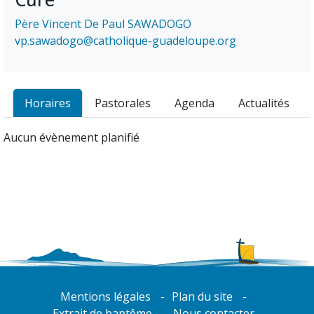
Père Vincent De Paul SAWADOGO
vp.sawadogo@catholique-guadeloupe.org
Horaires
Pastorales
Agenda
Actualités
Aucun évènement planifié
Mentions légales
Plan du site
Extrait de baptême
Nous contacter