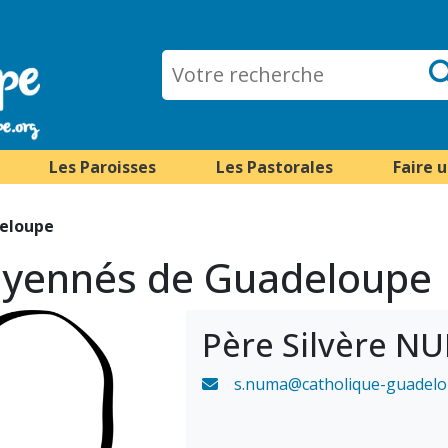
Les Paroisses
Les Pastorales
Faire 
deloupe
doyennés de Guadeloupe
Père Silvère N
s.numa@catholique-guadelo