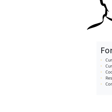
Fo
Cur
Cur
Coo
Res
Con